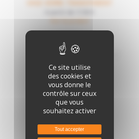
VASE VERRE TRANSPARENT
A partir de
17,90 €
Voir le produit
Ce site utilise
des cookies et
vous donne le
contrôle sur ceux
que vous
souhaitez activer
Tout accepter