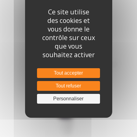
Ce site utilise
KALANCHOE
des cookies et
A partir de
11,80 €
vous donne le
Voir le produit
contrôle sur ceux
que vous
souhaitez activer
Tout accepter
Tout refuser
Personnaliser