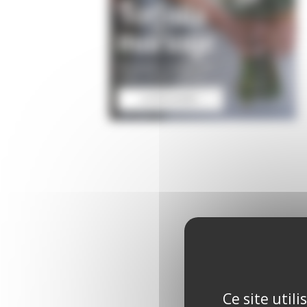
Ce site util